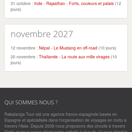
31 octobre :
Inde - Rajasthan - Forts, couleurs et palais
(12
jours)
novembre 2027
12 novembre :
Népal - Le Mustang en off-road
(10 jours)
20 novembre :
Thaïlande - La route aux mille virages
(10
jours)
QUI SOMMES NOUS ?
Rakatanga Tour est une agence franco-espagnole basée en
Espagne et spécialisée dans l'organisation de voyages en moto à
travers l'Asie. Depuis 2008 nous proposons des circuits à travers
l'Inde et nous avons élargi notre activité a plus de 10 pays dand le