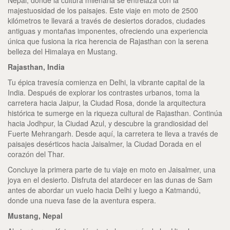
Nepal, donde la cultura milenaria se entrelaza con la
majestuosidad de los paisajes. Este viaje en moto de 2500
kilómetros te llevará a través de desiertos dorados, ciudades
antiguas y montañas imponentes, ofreciendo una experiencia
única que fusiona la rica herencia de Rajasthan con la serena
belleza del Himalaya en Mustang.
Rajasthan, India
Tu épica travesía comienza en Delhi, la vibrante capital de la
India. Después de explorar los contrastes urbanos, toma la
carretera hacia Jaipur, la Ciudad Rosa, donde la arquitectura
histórica te sumerge en la riqueza cultural de Rajasthan. Continúa
hacia Jodhpur, la Ciudad Azul, y descubre la grandiosidad del
Fuerte Mehrangarh. Desde aquí, la carretera te lleva a través de
paisajes desérticos hacia Jaisalmer, la Ciudad Dorada en el
corazón del Thar.
Concluye la primera parte de tu viaje en moto en Jaisalmer, una
joya en el desierto. Disfruta del atardecer en las dunas de Sam
antes de abordar un vuelo hacia Delhi y luego a Katmandú,
donde una nueva fase de la aventura espera.
Mustang, Nepal