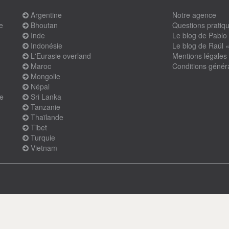
Argentine
Notre agence
e
Bhoutan
Questions pratiq
Inde
Le blog de Pablo
Indonésie
Le blog de Raúl 
L'Eurasie overland
Mentions légales
Maroc
Conditions génér
Mongolie
Népal
ne
Sri Lanka
Tanzanie
Thaïlande
Tibet
Turquie
Vietnam