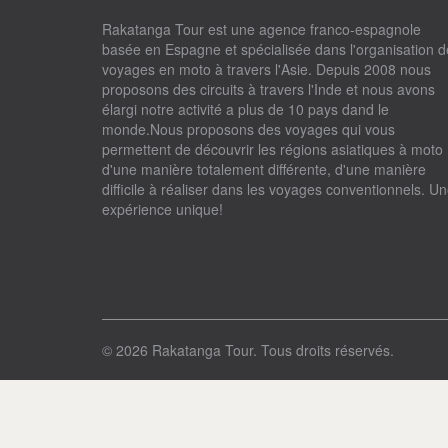
Rakatanga Tour est une agence franco-espagnole
basée en Espagne et spécialisée dans l'organisation d
voyages en moto à travers l'Asie. Depuis 2008 nous
proposons des circuits à travers l'Inde et nous avons
élargi notre activité a plus de 10 pays dand le
monde.Nous proposons des voyages qui vous
permettent de découvrir les régions asiatiques à moto
d'une manière totalement différente, d'une manière
difficile à réaliser dans les voyages conventionnels. U
expérience unique!
© 2026 Rakatanga Tour. Tous droits réservés.