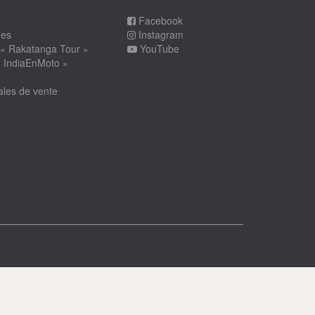
Facebook
ues
Instagram
 « Rakatanga Tour »
YouTube
« IndiaEnMoto »
ales de vente